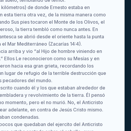
 al suelo, temblando de temor.
88 kilómetros) de donde Ernesto estaba en
on esta tierra otra vez, de la misma manera como
uando Sus pies tocaron el Monte de los Olivos, el
eroso, la tierra tembló como nunca antes. En
ntesca se abrió desde el oriente hasta la punta
 el Mar Mediterráneo (Zacarías 14:4).
cia arriba y vio “al Hijo de hombre viniendo en
a.” Ellos Le reconocieron como su Mesías y en
eron hacia esa gran grieta, recordando los
n lugar de refugio de la terrible destrucción que
os pecadores del mundo.
descrito cuando él y los que estaban alrededor de
tembladera y revolvimiento de la tierra. Él pensó
mo momento, pero el no murió. No, el Anticristo
lear adelante, en contra de Jesús Cristo mismo.
staban condenadas.
s pocos que quedaban del ejercito del Anticristo