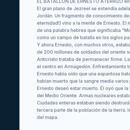
EL BATALLON DE ERNESTO ATERRIZÓ en el
El gran plano de Jezreel se extendía adel
Jordán. Un fragmento de conocimiento de l
eternidad!) vino a la mente de Ernesto. E
de una palabra hebrea que significaba “Mo
como un campo de batalla en los siglos p
Y ahora Ernesto, con muchos otros, estaba
de 200 millones de soldados del oriente se
Anticristo trataba de permanecer firme. La 
el centro en Armagedón. Enfrentamiento te
Ernesto había oído que una espantosa batal
habían muerto que la sangre media varios 
Ernesto deseó estar muerto. Él oyó que la
del Medio Oriente. Armas nucleares estab
Ciudades enteras estaban siendo destruida
tercera parte de la población de la tierra.
del mapa.