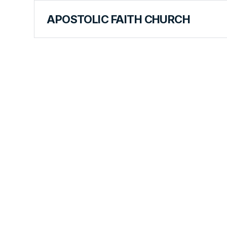
APOSTOLIC FAITH CHURCH
FOREIGN LANGUAGES
Capítulo N
Revelación 
Armagedó