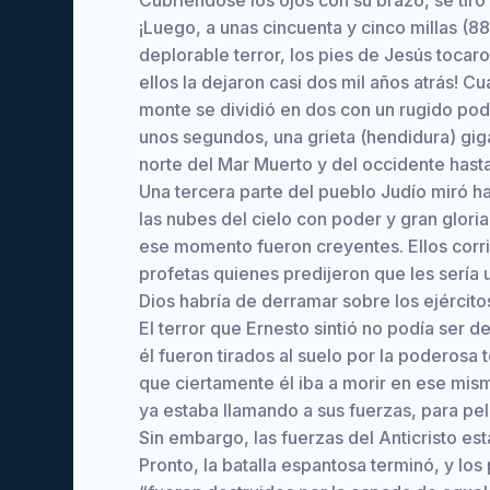
Cubriéndose los ojos con su brazo, se tiró
¡Luego, a unas cincuenta y cinco millas (
deplorable terror, los pies de Jesús tocar
ellos la dejaron casi dos mil años atrás! C
monte se dividió en dos con un rugido pod
unos segundos, una grieta (hendidura) giga
norte del Mar Muerto y del occidente hasta
Una tercera parte del pueblo Judío miró ha
las nubes del cielo con poder y gran glori
ese momento fueron creyentes. Ellos corri
profetas quienes predijeron que les sería u
Dios habría de derramar sobre los ejércit
El terror que Ernesto sintió no podía ser 
él fueron tirados al suelo por la poderosa 
que ciertamente él iba a morir en ese mis
ya estaba llamando a sus fuerzas, para pe
Sin embargo, las fuerzas del Anticristo e
Pronto, la batalla espantosa terminó, y lo