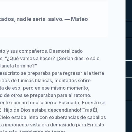
rtados, nadie sería salvo. — Mateo
sto y sus compañeros. Desmoralizado
os: “¿Qué vamos a hacer? ¿Serían días, o sólo
planeta termine?”
Jesucristo se preparaba para regresar a la tierra
stidos de túnicas blancas, montados sobre
nta de eso, pero en ese mismo momento,
ud de otros se preparaban para el retorno.
iente iluminó toda la tierra. Pasmado, Ernesto se
. ¡El Hijo de Dios estaba descendiendo! Tras Él,
Cielo estaba lleno con exuberancias de caballos
La imponente vista era demasiado para Ernesto.