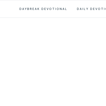
DAYBREAK DEVOTIONAL
DAILY DEVOT
ueve – La
de Cristo y
n