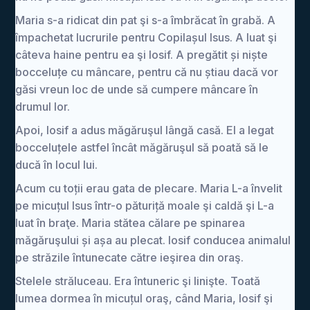
Maria s-a ridicat din pat şi s-a îmbrăcat în grabă. A
împachetat lucrurile pentru Copilașul Isus. A luat şi
câteva haine pentru ea şi Iosif. A pregătit și niște
bocceluțe cu mâncare, pentru că nu știau dacă vor
găsi vreun loc de unde să cumpere mâncare în
drumul lor.
Apoi, Iosif a adus măgăruşul lângă casă. El a legat
bocceluțele astfel încât măgăruşul să poată să le
ducă în locul lui.
Acum cu toții erau gata de plecare. Maria L-a învelit
pe micuțul Isus într-o păturiță moale şi caldă şi L-a
luat în braţe. Maria stătea călare pe spinarea
măgăruşului și așa au plecat. Iosif conducea animalul
pe străzile întunecate către ieşirea din oraş.
Stelele străluceau. Era întuneric şi linişte. Toată
lumea dormea în micuțul oraş, când Maria, Iosif şi