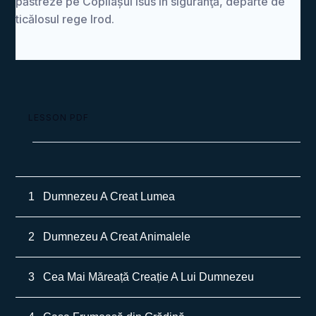
păstreze pe Copilașul Isus în siguranţă, departe de
ticălosul rege Irod.
LESSON PDF
1
Dumnezeu A Creat Lumea
2
Dumnezeu A Creat Animalele
3
Cea Mai Măreață Creație A Lui Dumnezeu