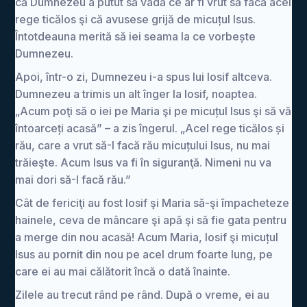
că Dumnezeu a putut să vadă ce ar fi vrut să facă acel
rege ticălos şi că avusese grijă de micuțul Isus.
Întotdeauna merită să iei seama la ce vorbește
Dumnezeu.
Apoi, într-o zi, Dumnezeu i-a spus lui Iosif altceva.
Dumnezeu a trimis un alt înger la Iosif, noaptea.
„Acum poţi să o iei pe Maria şi pe micuțul Isus şi să vă
întoarceți acasă” – a zis îngerul. „Acel rege ticălos și
rău, care a vrut să-I facă rău micuțului Isus, nu mai
trăieşte. Acum Isus va fi în siguranţă. Nimeni nu va
mai dori să-I facă rău.”
Cât de fericiţi au fost Iosif şi Maria să-şi împacheteze
hainele, ceva de mâncare şi apă şi să fie gata pentru
a merge din nou acasă! Acum Maria, Iosif şi micuțul
Isus au pornit din nou pe acel drum foarte lung, pe
care ei au mai călătorit încă o dată înainte.
Zilele au trecut rând pe rând. După o vreme, ei au