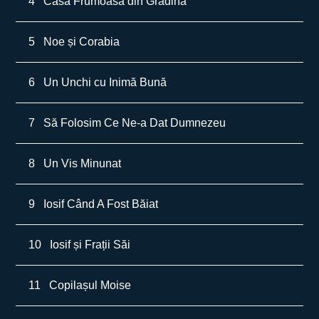
4
Casa Frumoasă din Grădină
5
Noe și Corabia
6
Un Unchi cu Inimă Bună
7
Să Folosim Ce Ne-a Dat Dumnezeu
8
Un Vis Minunat
9
Iosif Când A Fost Băiat
10
Iosif și Frații Săi
11
Copilașul Moise