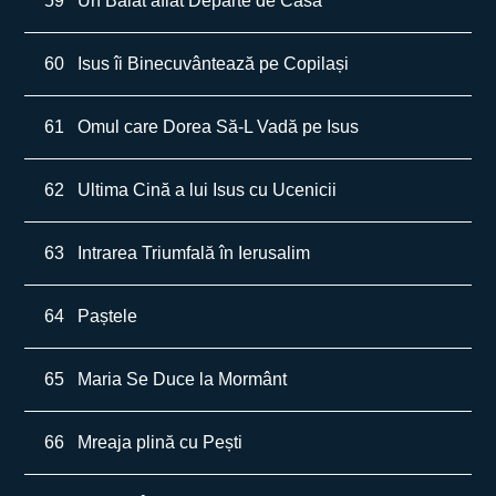
59
Un Băiat aflat Departe de Casă
60
Isus îi Binecuvântează pe Copilași
61
Omul care Dorea Să-L Vadă pe Isus
62
Ultima Cină a lui Isus cu Ucenicii
63
Intrarea Triumfală în Ierusalim
64
Paștele
65
Maria Se Duce la Mormânt
66
Mreaja plină cu Pești