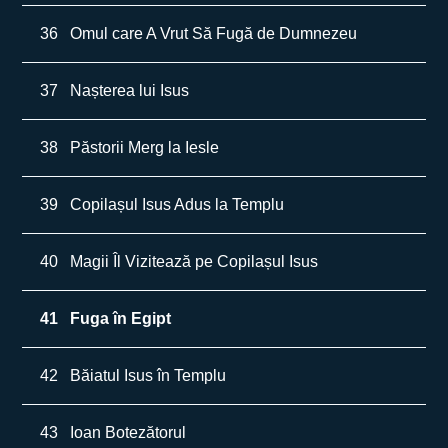
36
Omul care A Vrut Să Fugă de Dumnezeu
37
Nașterea lui Isus
38
Păstorii Merg la Iesle
39
Copilașul Isus Adus la Templu
40
Magii Îl Vizitează pe Copilașul Isus
41
Fuga în Egipt
42
Băiatul Isus în Templu
43
Ioan Botezătorul