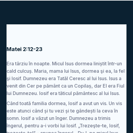
Matei 2:12-23
Era târziu în noapte. Micul Isus dormea liniștit într-un
cald culcuș. Maria, mama lui Isus, dormea şi ea, la fel
şi Iosif. Dumnezeu era Tatăl Ceresc al lui Isus. Isus a
venit din Cer pe pământ ca un Copilaș, dar El era Fiul
lui Dumnezeu. Iosif era tăticul pământesc al lui Isus.
Când toată familia dormea, Iosif a avut un vis. Un vis
este atunci când și tu vezi și te gândești la ceva în
somn. Iosif a văzut un înger. Dumnezeu a trimis
îngerul, pentru a-i vorbi lui Iosif. „Trezeşte-te, Iosif,