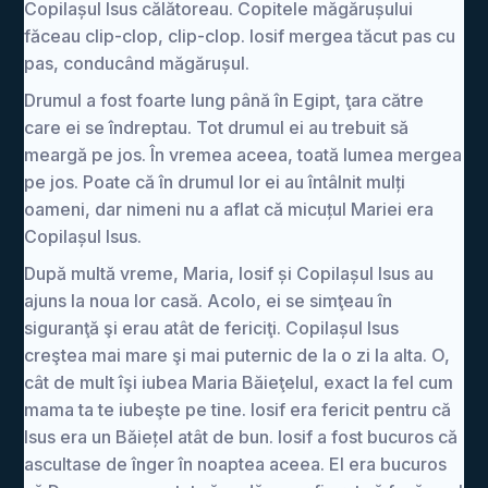
Copilașul Isus călătoreau. Copitele măgărușului
făceau clip-clop, clip-clop. Iosif mergea tăcut pas cu
pas, conducând măgărușul.
Drumul a fost foarte lung până în Egipt, ţara către
care ei se îndreptau. Tot drumul ei au trebuit să
meargă pe jos. În vremea aceea, toată lumea mergea
pe jos. Poate că în drumul lor ei au întâlnit mulți
oameni, dar nimeni nu a aflat că micuțul Mariei era
Copilașul Isus.
După multă vreme, Maria, Iosif și Copilașul Isus au
ajuns la noua lor casă. Acolo, ei se simţeau în
siguranţă şi erau atât de fericiţi. Copilașul Isus
creştea mai mare şi mai puternic de la o zi la alta. O,
cât de mult îşi iubea Maria Băieţelul, exact la fel cum
mama ta te iubeşte pe tine. Iosif era fericit pentru că
Isus era un Băiețel atât de bun. Iosif a fost bucuros că
ascultase de înger în noaptea aceea. El era bucuros