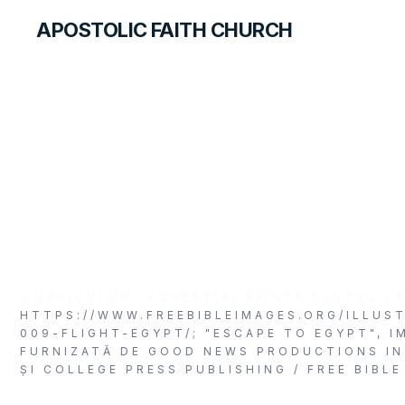
APOSTOLIC FAITH CHURCH
FOREIGN LANGUAGES
Fuga în Egipt
CURRICULUM
POVESTIRI SFINTE PENTRU CE
HTTPS://WWW.FREEBIBLEIMAGES.ORG/ILLUS
009-FLIGHT-EGYPT/; "ESCAPE TO EGYPT", I
FURNIZATĂ DE GOOD NEWS PRODUCTIONS I
ȘI COLLEGE PRESS PUBLISHING / FREE BIBLE