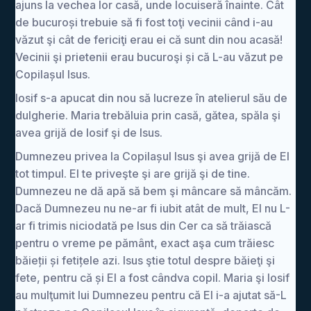
ajuns la vechea lor casă, unde locuiseră înainte. Cât
de bucuroși trebuie să fi fost toţi vecinii când i-au
văzut şi cât de fericiţi erau ei că sunt din nou acasă!
Vecinii şi prietenii erau bucuroşi și că L-au văzut pe
Copilașul Isus.
Iosif s-a apucat din nou să lucreze în atelierul său de
dulgherie. Maria trebăluia prin casă, gătea, spăla şi
avea grijă de Iosif şi de Isus.
Dumnezeu privea la Copilașul Isus şi avea grijă de El
tot timpul. El te priveşte şi are grijă şi de tine.
Dumnezeu ne dă apă să bem şi mâncare să mâncăm.
Dacă Dumnezeu nu ne-ar fi iubit atât de mult, El nu L-
ar fi trimis niciodată pe Isus din Cer ca să trăiască
pentru o vreme pe pământ, exact aşa cum trăiesc
băieții și fetițele azi. Isus ştie totul despre băieţi şi
fete, pentru că și El a fost cândva copil. Maria şi Iosif
au mulţumit lui Dumnezeu pentru că El i-a ajutat să-L