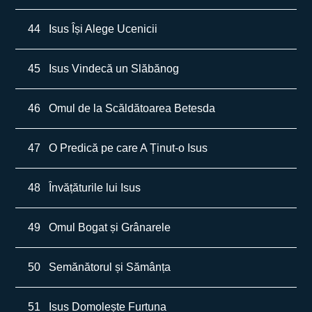
44
Isus Își Alege Ucenicii
45
Isus Vindecă un Slăbănog
46
Omul de la Scăldătoarea Betesda
47
O Predică pe care A Ținut-o Isus
48
Învățăturile lui Isus
49
Omul Bogat și Grânarele
50
Semănătorul și Sămânța
51
Isus Domolește Furtuna