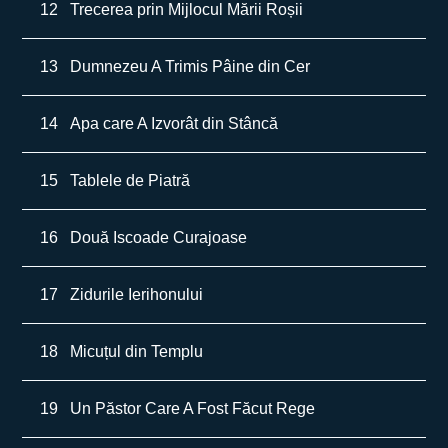
12
Trecerea prin Mijlocul Mării Roșii
13
Dumnezeu A Trimis Pâine din Cer
14
Apa care A Izvorât din Stâncă
15
Tablele de Piatră
16
Două Iscoade Curajoase
17
Zidurile Ierihonului
18
Micuțul din Templu
19
Un Păstor Care A Fost Făcut Rege