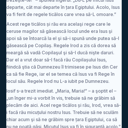
trezeşte-te!” – spunea îngerul. „Du-L pe micul Isus
departe, cât mai departe în țara Egiptului. Acolo, Isus
va fi ferit de regele ticălos care vrea să-L omoare.”
Acest rege ticălos și rău era acelaşi rege care le
ceruse magilor să găsească locul unde era Isus şi
apoi să se întoarcă la el şi să-i spună unde putea să-l
găsească pe Copilaș. Regele Irod a zis că dorea să
meargă să vadă Copilaşul şi să-I ducă nişte daruri.
Dar el a vrut doar să-I facă rău Copilașului Isus,
fiindcă ştia că Dumnezeu îl trimisese pe Isus din Cer
ca să fie Rege, iar el se temea că Isus va fi Rege în
locul său. Regele Irod nu L-a iubit pe Dumnezeu.
Iosif s-a trezit imediat. „Maria, Maria!” – a şoptit el –
„un înger mi-a vorbit în vis, trebuie să ne grăbim să
plecăm de aici. Acel rege ticălos și rău, Irod, vrea să-
i facă rău micuțului nostru Isus. Trebuie să ne sculăm
chiar acum şi să ne grăbim spre țara Egiptului, ca să
nu ne poată găsi. Micuțul Isus va fi în siguranţă acolo.”