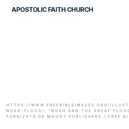
APOSTOLIC FAITH CHURCH
FOREIGN LANGUAGES
Noe și Corabia
CURRICULUM
POVESTIRI SFINTE PENTRU CE
HTTPS://WWW.FREEBIBLEIMAGES.ORG/ILLUS
NOAH-FLOOD/; "NOAH AND THE GREAT FLOOD
FURNIZATĂ DE MOODY PUBLISHERS / FREE B