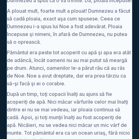
Dumnezeu a spus că o va trimite. Da, ploaia începuse!
A plouat mult, foarte mult a plouat! Dumnezeu a făcut
să cadă ploaia, exact aşa cum spusese. Ceea ce
Dumnezeu i-a spus lui Noe a fost adevărat. Ploaia
începuse şi nimeni, în afară de Dumnezeu, nu putea
să o oprească.
Pământul era peste tot acoperit cu apă şi apa era atât
de adâncă, încât oamenii nu au mai putut să meargă
pe drum. Atunci, oamenilor le-a părut rău că au râs
de Noe. Noe a avut dreptate, dar era prea târziu ca
să-şi facă şi ei o corabie.
După un timp, toţi copacii înalţi au ajuns să fie
acoperiţi de apă. Nici măcar vârfurile celor mai înalţi
dintre ei nu se mai vedeau, iar ploaia continua să
cadă. Apoi, și toţi munţii înalţi au fost acoperiţi de
apă. Nicăieri, nu se vedea nici măcar un mic vârf de
munte. Tot pământul era ca un ocean uriaş, fără nicio