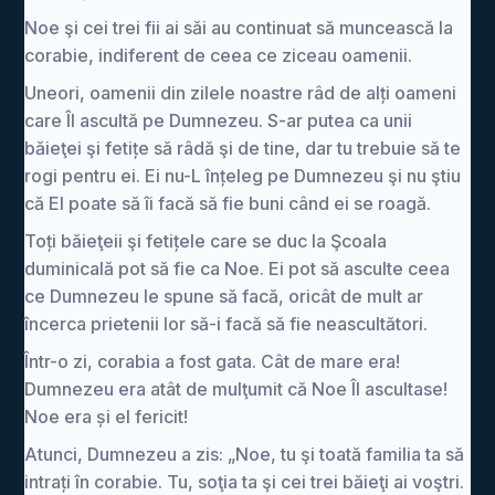
Noe şi cei trei fii ai săi au continuat să muncească la
corabie, indiferent de ceea ce ziceau oamenii.
Uneori, oamenii din zilele noastre râd de alți oameni
care Îl ascultă pe Dumnezeu. S-ar putea ca unii
băieţei şi fetițe să râdă şi de tine, dar tu trebuie să te
rogi pentru ei. Ei nu-L înțeleg pe Dumnezeu şi nu ştiu
că El poate să îi facă să fie buni când ei se roagă.
Toți băieţeii şi fetițele care se duc la Şcoala
duminicală pot să fie ca Noe. Ei pot să asculte ceea
ce Dumnezeu le spune să facă, oricât de mult ar
încerca prietenii lor să-i facă să fie neascultători.
Într-o zi, corabia a fost gata. Cât de mare era!
Dumnezeu era atât de mulţumit că Noe Îl ascultase!
Noe era și el fericit!
Atunci, Dumnezeu a zis: „Noe, tu şi toată familia ta să
intrați în corabie. Tu, soţia ta şi cei trei băieţi ai voştri.