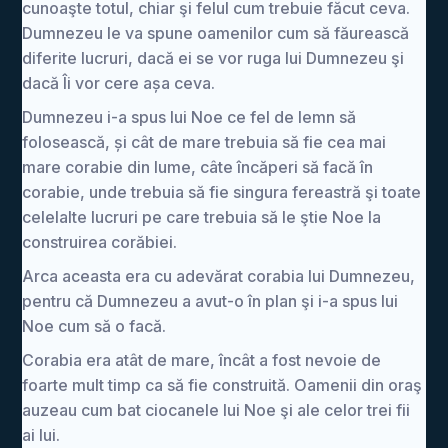
cunoaşte totul, chiar şi felul cum trebuie făcut ceva.
Dumnezeu le va spune oamenilor cum să făurească
diferite lucruri, dacă ei se vor ruga lui Dumnezeu şi
dacă Îi vor cere așa ceva.
Dumnezeu i-a spus lui Noe ce fel de lemn să
folosească, și cât de mare trebuia să fie cea mai
mare corabie din lume, câte încăperi să facă în
corabie, unde trebuia să fie singura fereastră şi toate
celelalte lucruri pe care trebuia să le ştie Noe la
construirea corăbiei.
Arca aceasta era cu adevărat corabia lui Dumnezeu,
pentru că Dumnezeu a avut-o în plan şi i-a spus lui
Noe cum să o facă.
Corabia era atât de mare, încât a fost nevoie de
foarte mult timp ca să fie construită. Oamenii din oraş
auzeau cum bat ciocanele lui Noe şi ale celor trei fii
ai lui.