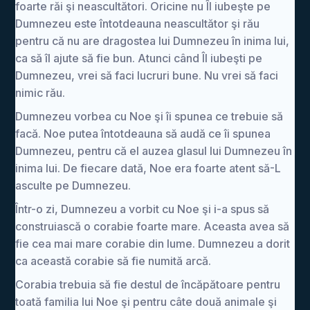
foarte răi şi neascultători. Oricine nu Îl iubeşte pe
Dumnezeu este întotdeauna neascultător şi rău
pentru că nu are dragostea lui Dumnezeu în inima lui,
ca să îl ajute să fie bun. Atunci când Îl iubeşti pe
Dumnezeu, vrei să faci lucruri bune. Nu vrei să faci
nimic rău.
Dumnezeu vorbea cu Noe şi îi spunea ce trebuie să
facă. Noe putea întotdeauna să audă ce îi spunea
Dumnezeu, pentru că el auzea glasul lui Dumnezeu în
inima lui. De fiecare dată, Noe era foarte atent să-L
asculte pe Dumnezeu.
Într-o zi, Dumnezeu a vorbit cu Noe şi i-a spus să
construiască o corabie foarte mare. Aceasta avea să
fie cea mai mare corabie din lume. Dumnezeu a dorit
ca această corabie să fie numită arcă.
Corabia trebuia să fie destul de încăpătoare pentru
toată familia lui Noe şi pentru câte două animale şi