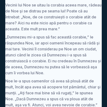
Vecinii lui Noe se uitau la corabia aceea mare, râdeau
de Noe şi se distrau pe seama lui! Poate că au
întrebat: „Noe, de ce construiești o corabie atât de
mare? Aici nu este nicio apă pentru o corabie ca
aceasta. Este mult prea mare.”
„Dumnezeu mi-a spus să fac această corabie,” le
răspundea Noe, iar apoi oamenii începeau să râdă şi
mai tare. Vecinii îl considerau pe Noe un om ciudat,
atunci când le zicea că Dumnezeu i-a spus să
construiască o corabie. Ei nu credeau în Dumnezeu și
de aceea, Dumnezeu nu putea să le vorbească aşa
cum îi vorbea lui Noe.
Noe le-a spus oamenilor că avea să plouă atât de
mult, încât apa avea să acopere tot pământul, chiar şi
munţii. „Aţi face mai bine să vă rugaţi,” le spunea
Noe. „Dacă Dumnezeu a spus că va ploua atât de
mult, aşa va fi. Atunci, voi avea nevoie de corabie.”