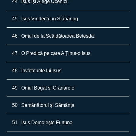
44
Isus Își Alege Ucenicii
45
Isus Vindecă un Slăbănog
46
Omul de la Scăldătoarea Betesda
47
O Predică pe care A Ținut-o Isus
48
Învățăturile lui Isus
49
Omul Bogat și Grânarele
50
Semănătorul și Sămânța
51
Isus Domolește Furtuna