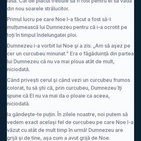
iasă. Cât de plăcut trebuie să fi fost pentru ei să vadă
din nou soarele strălucitor.
Primul lucru pe care Noe l-a făcut a fost să-I
mulțumească lui Dumnezeu pentru că i-a ocrotit pe
toți în timpul îndelungatei ploi.
Dumnezeu i-a vorbit lui Noe şi a zis: „Am să aşez pe
cer un curcubeu minunat.” Era o făgăduinţă din partea
lui Dumnezeu că nu va mai ploua atât de mult,
niciodată.
Când priveşti cerul şi când vezi un curcubeu frumos
colorat, tu să ştii că, prin curcubeu, Dumnezeu îţi
spune că El nu va mai da o ploaie ca aceea,
niciodată.
Ia gândeşte-te puțin. În zilele noastre, noi putem să
vedem exact acelaşi fel de curcubeu pe care Noe l-a
văzut cu atât de mult timp în urmă! Dumnezeu are
grijă şi de tine, aşa cum a avut grijă de Noe.