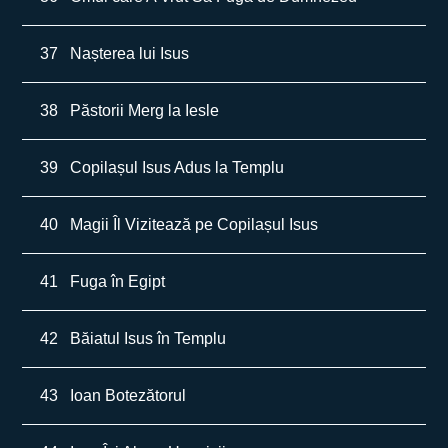
37
Nașterea lui Isus
38
Păstorii Merg la Iesle
39
Copilașul Isus Adus la Templu
40
Magii Îl Vizitează pe Copilașul Isus
41
Fuga în Egipt
42
Băiatul Isus în Templu
43
Ioan Botezătorul