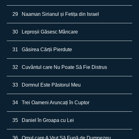
29
Naaman Sirianul și Fetița din Israel
30
Leproșii Găsesc Mâncare
31
Găsirea Cărții Pierdute
32
Cuvântul care Nu Poate Să Fie Distrus
33
Domnul Este Păstorul Meu
34
Trei Oameni Aruncați în Cuptor
35
Daniel în Groapa cu Lei
36
Omul care A Vrut Să Fugă de Dumnezeu