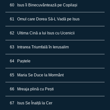
60
Isus îi Binecuvântează pe Copilași
61
Omul care Dorea Să-L Vadă pe Isus
62
Ultima Cină a lui Isus cu Ucenicii
63
Intrarea Triumfală în Ierusalim
64
Paștele
65
Maria Se Duce la Mormânt
66
Mreaja plină cu Pești
67
Isus Se Înalță la Cer