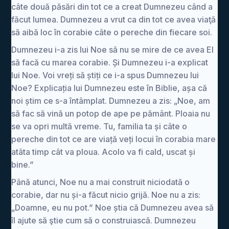
câte două păsări din tot ce a creat Dumnezeu când a
făcut lumea. Dumnezeu a vrut ca din tot ce avea viaţă
să aibă loc în corabie câte o pereche din fiecare soi.
Dumnezeu i-a zis lui Noe să nu se mire de ce avea El
să facă cu marea corabie. Și Dumnezeu i-a explicat
lui Noe. Voi vreți să știți ce i-a spus Dumnezeu lui
Noe? Explicația lui Dumnezeu este în Biblie, așa că
noi știm ce s-a întâmplat. Dumnezeu a zis: „Noe, am
să fac să vină un potop de ape pe pământ. Ploaia nu
se va opri multă vreme. Tu, familia ta și câte o
pereche din tot ce are viață veți locui în corabia mare
atâta timp cât va ploua. Acolo va fi cald, uscat și
bine.”
Până atunci, Noe nu a mai construit niciodată o
corabie, dar nu și-a făcut nicio grijă. Noe nu a zis:
„Doamne, eu nu pot.” Noe știa că Dumnezeu avea să
îl ajute să ştie cum să o construiască. Dumnezeu