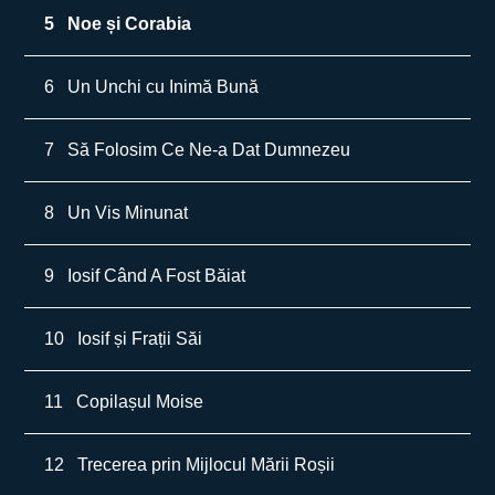
5
Noe și Corabia
6
Un Unchi cu Inimă Bună
7
Să Folosim Ce Ne-a Dat Dumnezeu
8
Un Vis Minunat
9
Iosif Când A Fost Băiat
10
Iosif și Frații Săi
11
Copilașul Moise
12
Trecerea prin Mijlocul Mării Roșii