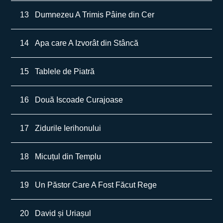
13
Dumnezeu A Trimis Pâine din Cer
14
Apa care A Izvorât din Stâncă
15
Tablele de Piatră
16
Două Iscoade Curajoase
17
Zidurile Ierihonului
18
Micuțul din Templu
19
Un Păstor Care A Fost Făcut Rege
20
David și Uriașul