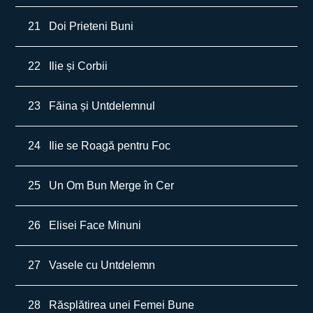
21
Doi Prieteni Buni
22
Ilie și Corbii
23
Făina și Untdelemnul
24
Ilie se Roagă pentru Foc
25
Un Om Bun Merge în Cer
26
Elisei Face Minuni
27
Vasele cu Untdelemn
28
Răsplătirea unei Femei Bune