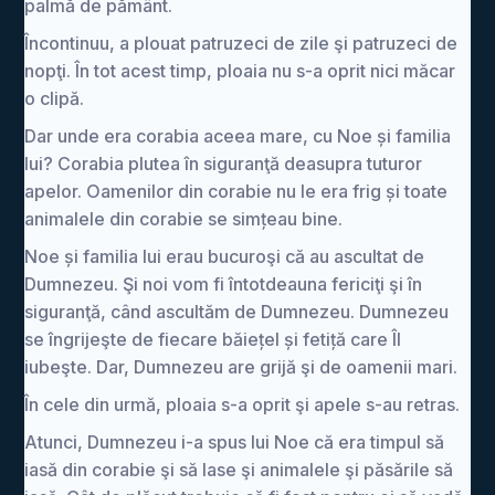
palmă de pământ.
Încontinuu, a plouat patruzeci de zile şi patruzeci de
nopţi. În tot acest timp, ploaia nu s-a oprit nici măcar
o clipă.
Dar unde era corabia aceea mare, cu Noe și familia
lui? Corabia plutea în siguranţă deasupra tuturor
apelor. Oamenilor din corabie nu le era frig și toate
animalele din corabie se simțeau bine.
Noe și familia lui erau bucuroşi că au ascultat de
Dumnezeu. Şi noi vom fi întotdeauna fericiţi şi în
siguranţă, când ascultăm de Dumnezeu. Dumnezeu
se îngrijeşte de fiecare băiețel și fetiță care Îl
iubeşte. Dar, Dumnezeu are grijă şi de oamenii mari.
În cele din urmă, ploaia s-a oprit şi apele s-au retras.
Atunci, Dumnezeu i-a spus lui Noe că era timpul să
iasă din corabie şi să lase şi animalele şi păsările să