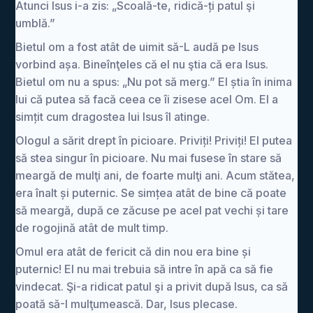
Atunci Isus i-a zis: „Scoală-te, ridică-ți patul şi
umblă.”
Bietul om a fost atât de uimit să-L audă pe Isus
vorbind așa. Bineînţeles că el nu ştia că era Isus.
Bietul om nu a spus: „Nu pot să merg.” El știa în inima
lui că putea să facă ceea ce îi zisese acel Om. El a
simțit cum dragostea lui Isus îl atinge.
Ologul a sărit drept în picioare. Priviți! Priviți! El putea
să stea singur în picioare. Nu mai fusese în stare să
meargă de mulţi ani, de foarte mulţi ani. Acum stătea,
era înalt și puternic. Se simțea atât de bine că poate
să meargă, după ce zăcuse pe acel pat vechi și tare
de rogojină atât de mult timp.
Omul era atât de fericit că din nou era bine și
puternic! El nu mai trebuia să intre în apă ca să fie
vindecat. Şi-a ridicat patul şi a privit după Isus, ca să
poată să-I mulţumească. Dar, Isus plecase.