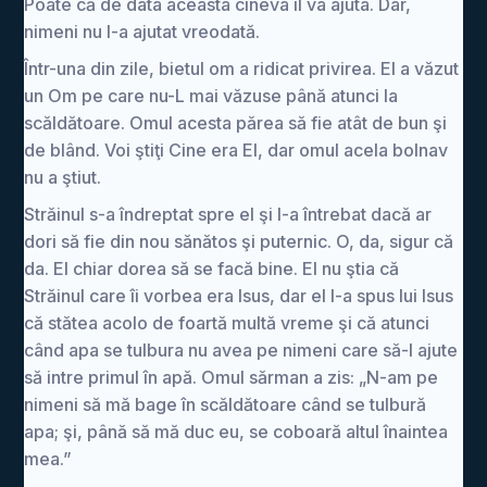
Poate că de data aceasta cineva îl va ajuta. Dar,
nimeni nu l-a ajutat vreodată.
Într-una din zile, bietul om a ridicat privirea. El a văzut
un Om pe care nu-L mai văzuse până atunci la
scăldătoare. Omul acesta părea să fie atât de bun şi
de blând. Voi ştiţi Cine era El, dar omul acela bolnav
nu a ştiut.
Străinul s-a îndreptat spre el şi l-a întrebat dacă ar
dori să fie din nou sănătos şi puternic. O, da, sigur că
da. El chiar dorea să se facă bine. El nu ştia că
Străinul care îi vorbea era Isus, dar el I-a spus lui Isus
că stătea acolo de foartă multă vreme şi că atunci
când apa se tulbura nu avea pe nimeni care să-l ajute
să intre primul în apă. Omul sărman a zis: „N-am pe
nimeni să mă bage în scăldătoare când se tulbură
apa; şi, până să mă duc eu, se coboară altul înaintea
mea.”