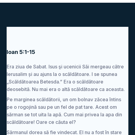
Ioan 5:1-15
Era ziua de Sabat. Isus şi ucenicii Săi mergeau către
Ierusalim și au ajuns la o scăldătoare. I se spunea
„Scăldătoarea Betesda.” Era o scăldătoare
deosebită. Nu mai era o altă scăldătoare ca aceasta.
Pe marginea scăldătorii, un om bolnav zăcea întins
pe o rogojină sau pe un fel de pat tare. Acest om
sărman se tot uita la apă. Cum mai privea la apa din
scăldătoare! Oare ce căuta el?
Sărmanul dorea să fie vindecat. El nu a fost în stare