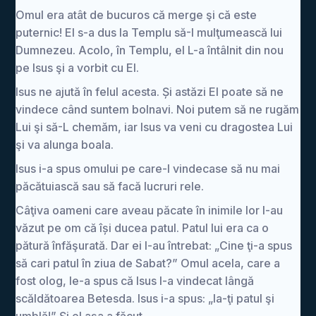
Omul era atât de bucuros că merge şi că este
puternic! El s-a dus la Templu să-I mulţumească lui
Dumnezeu. Acolo, în Templu, el L-a întâlnit din nou
pe Isus şi a vorbit cu El.
Isus ne ajută în felul acesta. Și astăzi El poate să ne
vindece când suntem bolnavi. Noi putem să ne rugăm
Lui şi să-L chemăm, iar Isus va veni cu dragostea Lui
şi va alunga boala.
Isus i-a spus omului pe care-l vindecase să nu mai
păcătuiască sau să facă lucruri rele.
Câţiva oameni care aveau păcate în inimile lor l-au
văzut pe om că își ducea patul. Patul lui era ca o
pătură înfăşurată. Dar ei l-au întrebat: „Cine ţi-a spus
să cari patul în ziua de Sabat?” Omul acela, care a
fost olog, le-a spus că Isus l-a vindecat lângă
scăldătoarea Betesda. Isus i-a spus: „Ia-ţi patul şi