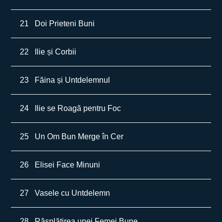
21
Doi Prieteni Buni
22
Ilie și Corbii
23
Făina și Untdelemnul
24
Ilie se Roagă pentru Foc
25
Un Om Bun Merge în Cer
26
Elisei Face Minuni
27
Vasele cu Untdelemn
28
Răsplătirea unei Femei Bune