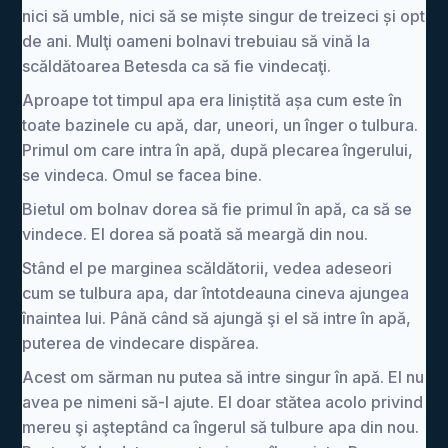
nici să umble, nici să se miște singur de treizeci și opt
de ani. Mulţi oameni bolnavi trebuiau să vină la
scăldătoarea Betesda ca să fie vindecaţi.
Aproape tot timpul apa era liniștită așa cum este în
toate bazinele cu apă, dar, uneori, un înger o tulbura.
Primul om care intra în apă, după plecarea îngerului,
se vindeca. Omul se facea bine.
Bietul om bolnav dorea să fie primul în apă, ca să se
vindece. El dorea să poată să meargă din nou.
Stând el pe marginea scăldătorii, vedea adeseori
cum se tulbura apa, dar întotdeauna cineva ajungea
înaintea lui. Până când să ajungă şi el să intre în apă,
puterea de vindecare dispărea.
Acest om sărman nu putea să intre singur în apă. El nu
avea pe nimeni să-l ajute. El doar stătea acolo privind
mereu şi aşteptând ca îngerul să tulbure apa din nou.