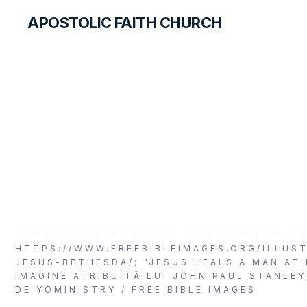
APOSTOLIC FAITH CHURCH
FOREIGN LANGUAGES
Omul de la Scăldăto
Betesda
CURRICULUM
POVESTIRI SFINTE PENTRU CE
HTTPS://WWW.FREEBIBLEIMAGES.ORG/ILLUS
JESUS-BETHESDA/; "JESUS HEALS A MAN AT
IMAGINE ATRIBUITĂ LUI JOHN PAUL STANLEY
DE YOMINISTRY / FREE BIBLE IMAGES