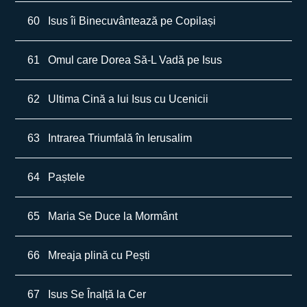
60
Isus îi Binecuvântează pe Copilași
61
Omul care Dorea Să-L Vadă pe Isus
62
Ultima Cină a lui Isus cu Ucenicii
63
Intrarea Triumfală în Ierusalim
64
Paștele
65
Maria Se Duce la Mormânt
66
Mreaja plină cu Pești
67
Isus Se Înalță la Cer