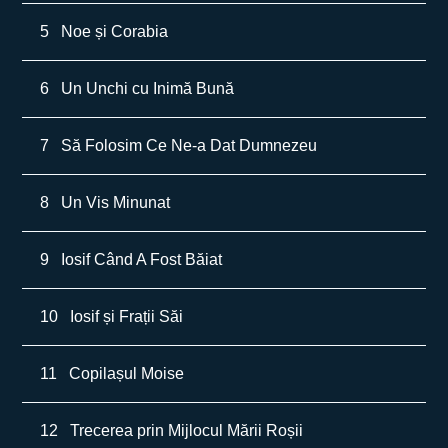
5
Noe și Corabia
6
Un Unchi cu Inimă Bună
7
Să Folosim Ce Ne-a Dat Dumnezeu
8
Un Vis Minunat
9
Iosif Când A Fost Băiat
10
Iosif și Frații Săi
11
Copilașul Moise
12
Trecerea prin Mijlocul Mării Roșii