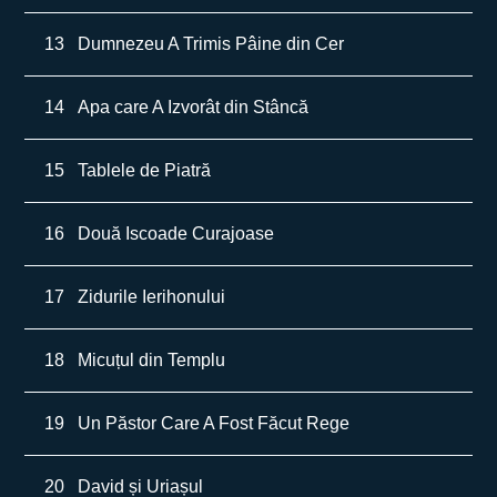
13
Dumnezeu A Trimis Pâine din Cer
14
Apa care A Izvorât din Stâncă
15
Tablele de Piatră
16
Două Iscoade Curajoase
17
Zidurile Ierihonului
18
Micuțul din Templu
19
Un Păstor Care A Fost Făcut Rege
20
David și Uriașul