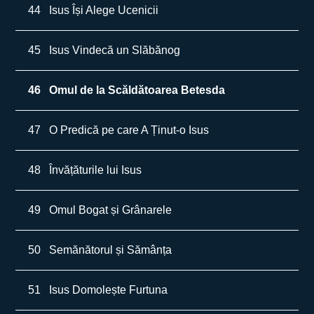
44
Isus Își Alege Ucenicii
45
Isus Vindecă un Slăbănog
46
Omul de la Scăldătoarea Betesda
47
O Predică pe care A Ținut-o Isus
48
Învățăturile lui Isus
49
Omul Bogat și Grânarele
50
Semănătorul și Sămânța
51
Isus Domolește Furtuna