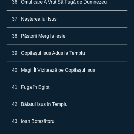
36
Omul care A Vrut Să Fugă de Dumnezeu
37
Nașterea lui Isus
38
Păstorii Merg la Iesle
39
Copilașul Isus Adus la Templu
40
Magii Îl Vizitează pe Copilașul Isus
41
Fuga în Egipt
42
Băiatul Isus în Templu
43
Ioan Botezătorul