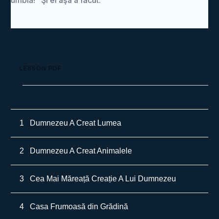
umblă!” Şi el aşa a făcut.
LESSON PDF
1
Dumnezeu A Creat Lumea
2
Dumnezeu A Creat Animalele
3
Cea Mai Măreață Creație A Lui Dumnezeu
4
Casa Frumoasă din Grădină