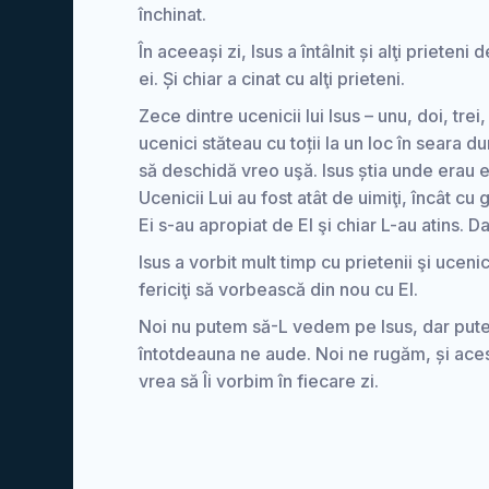
închinat.
În aceeași zi, Isus a întâlnit și alţi prieteni
ei. Și chiar a cinat cu alţi prieteni.
Zece dintre ucenicii lui Isus – unu, doi, tre
ucenici stăteau cu toții la un loc în seara du
să deschidă vreo uşă. Isus știa unde erau ei
Ucenicii Lui au fost atât de uimiţi, încât cu
Ei s-au apropiat de El şi chiar L-au atins. Da
Isus a vorbit mult timp cu prietenii şi uceni
fericiţi să vorbească din nou cu El.
Noi nu putem să-L vedem pe Isus, dar putem
întotdeauna ne aude. Noi ne rugăm, și acest
vrea să Îi vorbim în fiecare zi.