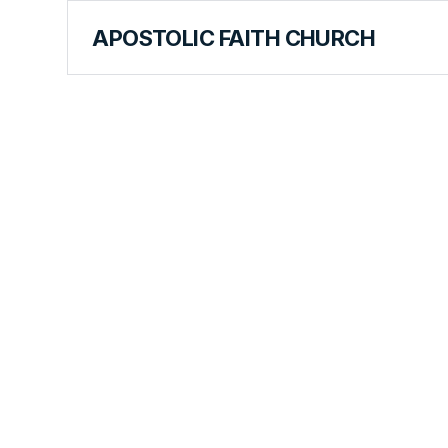
APOSTOLIC FAITH CHURCH
FOREIGN LANGUAGES
Maria Se D
Mormânt