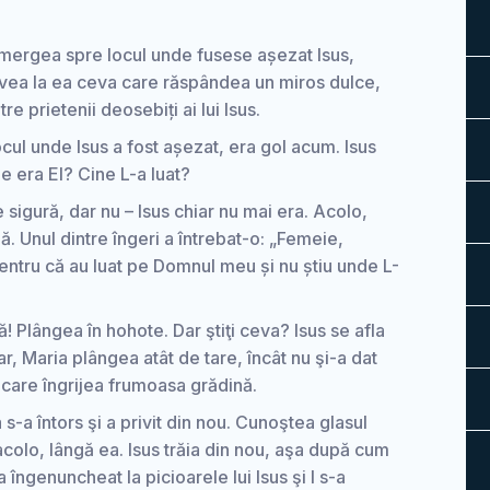
ergea spre locul unde fusese așezat Isus,
avea la ea ceva care răspândea un miros dulce,
re prietenii deosebiți ai lui Isus.
Locul unde Isus a fost așezat, era gol acum. Isus
e era El? Cine L-a luat?
e sigură, dar nu – Isus chiar nu mai era. Acolo,
ă. Unul dintre îngeri a întrebat-o: „Femeie,
entru că au luat pe Domnul meu și nu știu unde L-
tă! Plângea în hohote. Dar ştiţi ceva? Isus se afla
ar, Maria plângea atât de tare, încât nu şi-a dat
 care îngrijea frumoasa grădină.
 s-a întors şi a privit din nou. Cunoştea glasul
ar acolo, lângă ea. Isus trăia din nou, aşa după cum
îngenuncheat la picioarele lui Isus şi I s-a