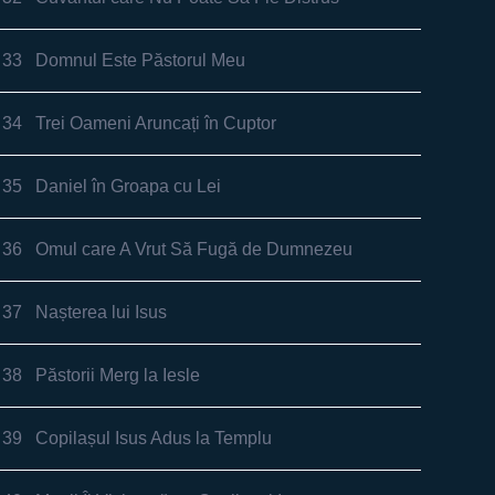
33
Domnul Este Păstorul Meu
34
Trei Oameni Aruncați în Cuptor
35
Daniel în Groapa cu Lei
36
Omul care A Vrut Să Fugă de Dumnezeu
37
Nașterea lui Isus
38
Păstorii Merg la Iesle
39
Copilașul Isus Adus la Templu