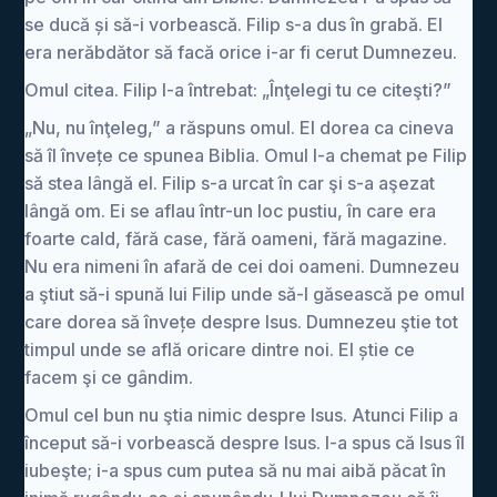
se ducă și să-i vorbească. Filip s-a dus în grabă. El
era nerăbdător să facă orice i-ar fi cerut Dumnezeu.
Omul citea. Filip l-a întrebat: „Înţelegi tu ce citeşti?”
„Nu, nu înţeleg,” a răspuns omul. El dorea ca cineva
să îl învețe ce spunea Biblia. Omul l-a chemat pe Filip
să stea lângă el. Filip s-a urcat în car şi s-a aşezat
lângă om. Ei se aflau într-un loc pustiu, în care era
foarte cald, fără case, fără oameni, fără magazine.
Nu era nimeni în afară de cei doi oameni. Dumnezeu
a ştiut să-i spună lui Filip unde să-l găsească pe omul
care dorea să învețe despre Isus. Dumnezeu ştie tot
timpul unde se află oricare dintre noi. El știe ce
facem şi ce gândim.
Omul cel bun nu ştia nimic despre Isus. Atunci Filip a
început să-i vorbească despre Isus. I-a spus că Isus îl
iubeşte; i-a spus cum putea să nu mai aibă păcat în