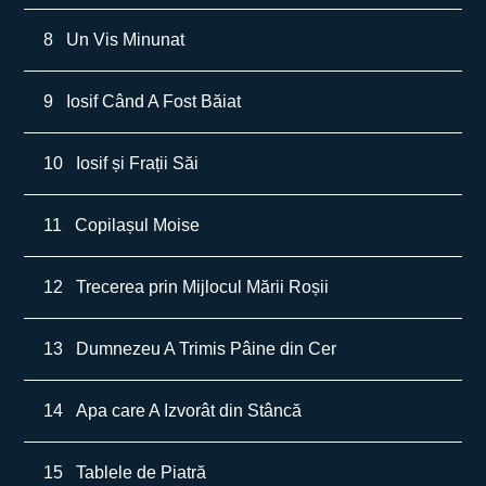
8
Un Vis Minunat
9
Iosif Când A Fost Băiat
10
Iosif și Frații Săi
11
Copilașul Moise
12
Trecerea prin Mijlocul Mării Roșii
13
Dumnezeu A Trimis Pâine din Cer
14
Apa care A Izvorât din Stâncă
15
Tablele de Piatră