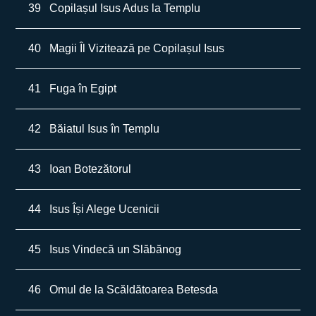
39
Copilașul Isus Adus la Templu
40
Magii Îl Vizitează pe Copilașul Isus
41
Fuga în Egipt
42
Băiatul Isus în Templu
43
Ioan Botezătorul
44
Isus Își Alege Ucenicii
45
Isus Vindecă un Slăbănog
46
Omul de la Scăldătoarea Betesda