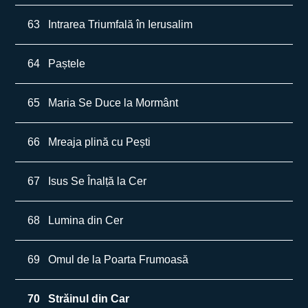
63
Intrarea Triumfală în Ierusalim
64
Paștele
65
Maria Se Duce la Mormânt
66
Mreaja plină cu Pești
67
Isus Se Înalță la Cer
68
Lumina din Cer
69
Omul de la Poarta Frumoasă
70
Străinul din Car