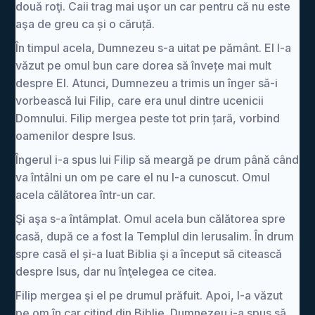
două roţi. Caii trag mai uşor un car pentru că nu este
aşa de greu ca și o căruță.
În timpul acela, Dumnezeu s-a uitat pe pământ. El l-a
văzut pe omul bun care dorea să învețe mai mult
despre El. Atunci, Dumnezeu a trimis un înger să-i
vorbească lui Filip, care era unul dintre ucenicii
Domnului. Filip mergea peste tot prin țară, vorbind
oamenilor despre Isus.
Îngerul i-a spus lui Filip să meargă pe drum până când
va întâlni un om pe care el nu l-a cunoscut. Omul
acela călătorea într-un car.
Şi aşa s-a întâmplat. Omul acela bun călătorea spre
casă, după ce a fost la Templul din Ierusalim. În drum
spre casă el și-a luat Biblia şi a început să citească
despre Isus, dar nu înţelegea ce citea.
Filip mergea şi el pe drumul prăfuit. Apoi, l-a văzut
pe om în car citind din Biblie. Dumnezeu i-a spus să