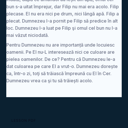
bun s-a uitat împrejur, dar Filip nu mai era acolo. Filip
plecase. El nu era nici pe drum, nici lângă apă. Filip a
plecat. Dumnezeu l-a pornit pe Filip să predice în alt
loc. Dumnezeu l-a luat pe Filip şi omul cel bun nu l-a
mai văzut niciodată.
Pentru Dumnezeu nu are importanță unde locuiesc
oamenii. Pe El nu-L interesează nici ce culoare are
pielea oamenilor. De ce? Pentru că Dumnezeu le-a
dat culoarea pe care El a vrut-o. Dumnezeu dorește
ca, într-o zi, toţi să trăiască împreună cu El în Cer.
Dumnezeu vrea ca şi tu să trăiești acolo.
LESSON PDF