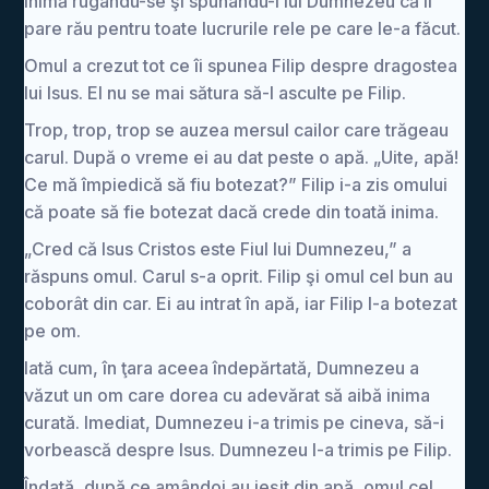
inimă rugându-se şi spunându-I lui Dumnezeu că îi
pare rău pentru toate lucrurile rele pe care le-a făcut.
Omul a crezut tot ce îi spunea Filip despre dragostea
lui Isus. El nu se mai sătura să-l asculte pe Filip.
Trop, trop, trop se auzea mersul cailor care trăgeau
carul. După o vreme ei au dat peste o apă. „Uite, apă!
Ce mă împiedică să fiu botezat?” Filip i-a zis omului
că poate să fie botezat dacă crede din toată inima.
„Cred că Isus Cristos este Fiul lui Dumnezeu,” a
răspuns omul. Carul s-a oprit. Filip şi omul cel bun au
coborât din car. Ei au intrat în apă, iar Filip l-a botezat
pe om.
Iată cum, în ţara aceea îndepărtată, Dumnezeu a
văzut un om care dorea cu adevărat să aibă inima
curată. Imediat, Dumnezeu i-a trimis pe cineva, să-i
vorbească despre Isus. Dumnezeu l-a trimis pe Filip.
Îndată, după ce amândoi au ieșit din apă, omul cel