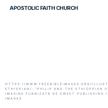
APOSTOLIC FAITH CHURCH
FOREIGN LANGUAGES
Străinul din Car
CURRICULUM
POVESTIRI SFINTE PENTRU CE
HTTPS://WWW.FREEBIBLEIMAGES.ORG/ILLUST
ETHIOPIAN/; "PHILIP AND THE ETHIOPPIAN O
IMAGINE FURNIZATĂ DE SWEET PUBLISHING /
IMAGES