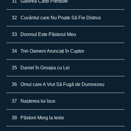
31
Găsirea Cărții Pierdute
32
Cuvântul care Nu Poate Să Fie Distrus
33
Domnul Este Păstorul Meu
34
Trei Oameni Aruncați în Cuptor
35
Daniel în Groapa cu Lei
36
Omul care A Vrut Să Fugă de Dumnezeu
37
Nașterea lui Isus
38
Păstorii Merg la Iesle