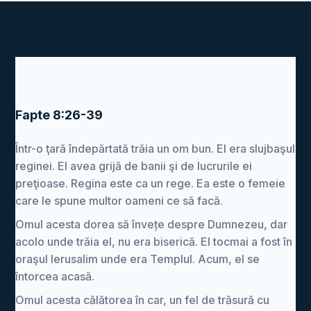
Fapte 8:26-39
Într-o ţară îndepărtată trăia un om bun. El era slujbaşul
reginei. El avea grijă de banii şi de lucrurile ei
preţioase. Regina este ca un rege. Ea este o femeie
care le spune multor oameni ce să facă.
Omul acesta dorea să învețe despre Dumnezeu, dar
acolo unde trăia el, nu era biserică. El tocmai a fost în
oraşul Ierusalim unde era Templul. Acum, el se
întorcea acasă.
Omul acesta călătorea în car, un fel de trăsură cu