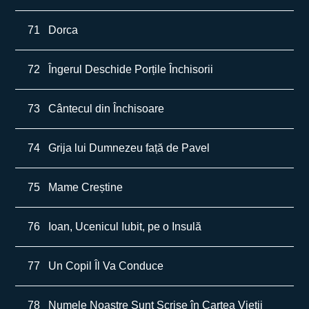
71
Dorca
72
Îngerul Deschide Porțile Închisorii
73
Cântecul din Închisoare
74
Grija lui Dumnezeu față de Pavel
75
Mame Creștine
76
Ioan, Ucenicul Iubit, pe o Insulă
77
Un Copil Îl Va Conduce
78
Numele Noastre Sunt Scrise în Cartea Vieții