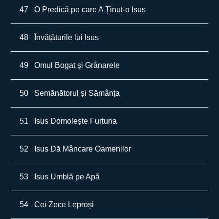
47
O Predică pe care A Ținut-o Isus
48
Învățăturile lui Isus
49
Omul Bogat și Grânarele
50
Semănătorul și Sămânța
51
Isus Domolește Furtuna
52
Isus Dă Mâncare Oamenilor
53
Isus Umblă pe Apă
54
Cei Zece Leproși