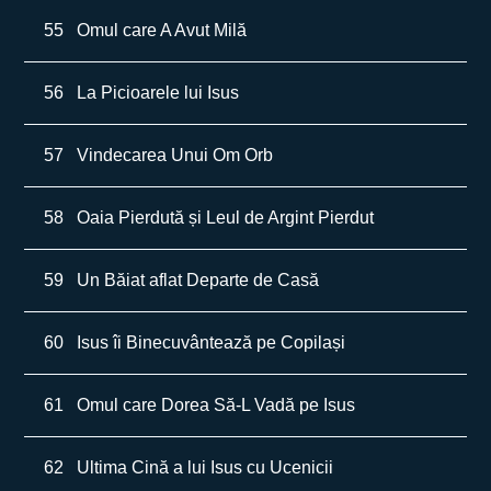
55
Omul care A Avut Milă
56
La Picioarele lui Isus
57
Vindecarea Unui Om Orb
58
Oaia Pierdută și Leul de Argint Pierdut
59
Un Băiat aflat Departe de Casă
60
Isus îi Binecuvântează pe Copilași
61
Omul care Dorea Să-L Vadă pe Isus
62
Ultima Cină a lui Isus cu Ucenicii