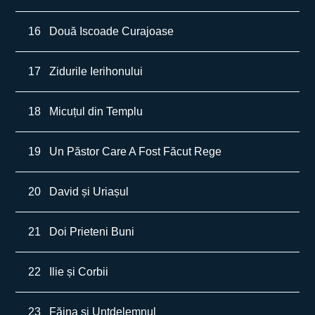
16
Două Iscoade Curajoase
17
Zidurile Ierihonului
18
Micuțul din Templu
19
Un Păstor Care A Fost Făcut Rege
20
David și Uriașul
21
Doi Prieteni Buni
22
Ilie și Corbii
23
Făina și Untdelemnul