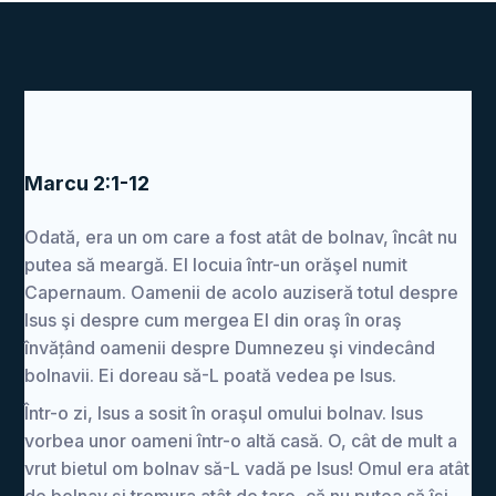
Marcu 2:1-12
Odată, era un om care a fost atât de bolnav, încât nu
putea să meargă. El locuia într-un orăşel numit
Capernaum. Oamenii de acolo auziseră totul despre
Isus şi despre cum mergea El din oraş în oraş
învățând oamenii despre Dumnezeu şi vindecând
bolnavii. Ei doreau să-L poată vedea pe Isus.
Într-o zi, Isus a sosit în oraşul omului bolnav. Isus
vorbea unor oameni într-o altă casă. O, cât de mult a
vrut bietul om bolnav să-L vadă pe Isus! Omul era atât