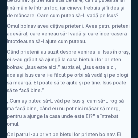
de bolnav şi tremura atât de tare, că nu putea să își
ţină mâinile într-un loc, iar cineva trebuia și îi dea și
de mâncare. Oare cum putea să-L vadă pe Isus?
Omul bolnav avea câţiva prieteni. Avea patru prieteni
adevăraţi care veneau să-l vadă şi care încercaseră
întotdeauna să-l ajute cum puteau.
Când prietenii au auzit despre venirea lui Isus în oraş,
ei s-au grăbit să ajungă la casa bietului lor prieten
bolnav. „Isus este aici,” au zis ei, „Isus este aici,
acelaşi Isus care i-a făcut pe orbi să vadă şi pe ologi
să meargă. El poate să te ajute şi pe tine. Isus poate
să te facă bine.”
,,Cum aș putea să-L văd pe Isus şi cum să-L rog să
mă facă bine, când eu nu pot nici măcar să merg,
pentru a ajunge la casa unde este El?” a întrebat
omul.
Cei patru l-au privit pe bietul lor prieten bolnav. Ei