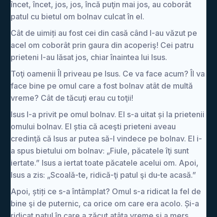
încet, încet, jos, jos, încă puţin mai jos, au coborât
patul cu bietul om bolnav culcat în el.
Cât de uimiți au fost cei din casă când l-au văzut pe
acel om coborât prin gaura din acoperiş! Cei patru
prieteni l-au lăsat jos, chiar înaintea lui Isus.
Toţi oamenii Îl priveau pe Isus. Ce va face acum? Îl va
face bine pe omul care a fost bolnav atât de multă
vreme? Cât de tăcuţi erau cu toţii!
Isus l-a privit pe omul bolnav. El s-a uitat și la prietenii
omului bolnav. El știa că aceşti prieteni aveau
credinţă că Isus ar putea să-l vindece pe bolnav. El i-
a spus bietului om bolnav: „Fiule, păcatele îţi sunt
iertate.” Isus a iertat toate păcatele acelui om. Apoi,
Isus a zis: „Scoală-te, ridică-ţi patul şi du-te acasă.”
Apoi, știți ce s-a întâmplat? Omul s-a ridicat la fel de
bine şi de puternic, ca orice om care era acolo. Și-a
ridicat patul în care a zăcut atâta vreme şi a mers.