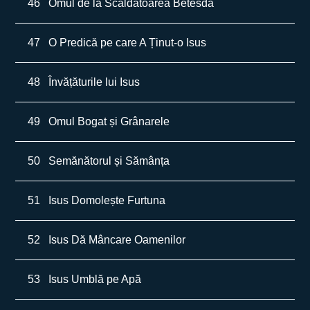
46
Omul de la Scăldătoarea Betesda
47
O Predică pe care A Ținut-o Isus
48
Învățăturile lui Isus
49
Omul Bogat și Grânarele
50
Semănătorul și Sămânța
51
Isus Domolește Furtuna
52
Isus Dă Mâncare Oamenilor
53
Isus Umblă pe Apă