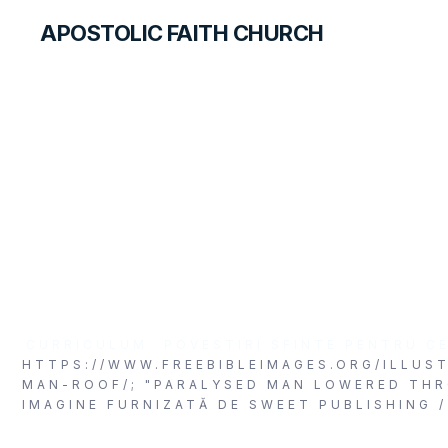
APOSTOLIC FAITH CHURCH
FOREIGN LANGUAGES
Isus Vindecă un Slă
CURRICULUM
POVESTIRI SFINTE PENTRU CE
HTTPS://WWW.FREEBIBLEIMAGES.ORG/ILLUS
MAN-ROOF/; "PARALYSED MAN LOWERED THR
IMAGINE FURNIZATĂ DE SWEET PUBLISHING /