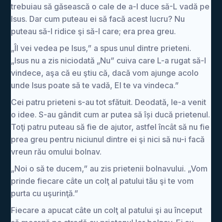
trebuiau să găsească o cale de a-l duce să-L vadă pe
Isus. Dar cum puteau ei să facă acest lucru? Nu
puteau să-l ridice şi să-l care; era prea greu.
„Îl vei vedea pe Isus,” a spus unul dintre prieteni.
„Isus nu a zis niciodată „Nu” cuiva care L-a rugat să-l
vindece, aşa că eu ştiu că, dacă vom ajunge acolo
unde Isus poate să te vadă, El te va vindeca.”
Cei patru prieteni s-au tot sfătuit. Deodată, le-a venit
o idee. S-au gândit cum ar putea să își ducă prietenul.
Toţi patru puteau să fie de ajutor, astfel încât să nu fie
prea greu pentru niciunul dintre ei şi nici să nu-i facă
vreun rău omului bolnav.
„Noi o să te ducem,” au zis prietenii bolnavului. „Vom
prinde fiecare câte un colţ al patului tău şi te vom
purta cu uşurinţă.”
Fiecare a apucat câte un colţ al patului şi au început