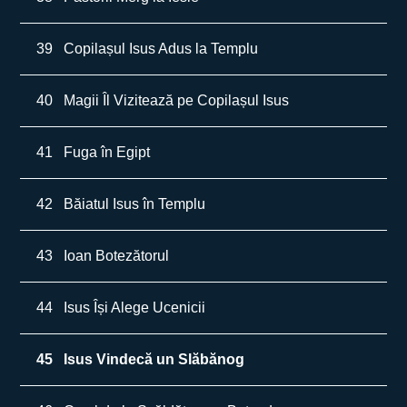
39
Copilașul Isus Adus la Templu
40
Magii Îl Vizitează pe Copilașul Isus
41
Fuga în Egipt
42
Băiatul Isus în Templu
43
Ioan Botezătorul
44
Isus Își Alege Ucenicii
45
Isus Vindecă un Slăbănog