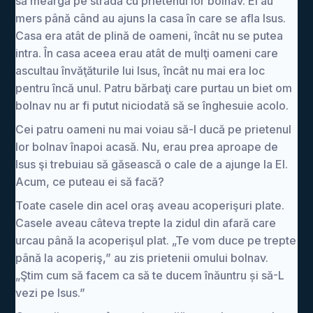
să meargă pe stradă cu prietenul lor bolnav. Ei au
mers până când au ajuns la casa în care se afla Isus.
Casa era atât de plină de oameni, încât nu se putea
intra. În casa aceea erau atât de mulţi oameni care
ascultau învăţăturile lui Isus, încât nu mai era loc
pentru încă unul. Patru bărbaţi care purtau un biet om
bolnav nu ar fi putut niciodată să se înghesuie acolo.
Cei patru oameni nu mai voiau să-l ducă pe prietenul
lor bolnav înapoi acasă. Nu, erau prea aproape de
Isus şi trebuiau să găsească o cale de a ajunge la El.
Acum, ce puteau ei să facă?
Toate casele din acel oraş aveau acoperişuri plate.
Casele aveau câteva trepte la zidul din afară care
urcau până la acoperişul plat. „Te vom duce pe trepte
până la acoperiş,” au zis prietenii omului bolnav.
„Ştim cum să facem ca să te ducem înăuntru și să-L
vezi pe Isus.”