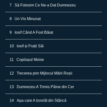
7
Să Folosim Ce Ne-a Dat Dumnezeu
8
Un Vis Minunat
9
Iosif Când A Fost Băiat
10
Iosif și Frații Săi
11
Copilașul Moise
12
Trecerea prin Mijlocul Mării Roșii
13
Dumnezeu A Trimis Pâine din Cer
14
Apa care A Izvorât din Stâncă