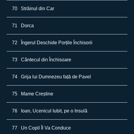
70
Străinul din Car
71
Dorca
72
Îngerul Deschide Porțile Închisorii
73
Cântecul din Închisoare
74
Grija lui Dumnezeu față de Pavel
75
Mame Creștine
76
Ioan, Ucenicul Iubit, pe o Insulă
77
Un Copil Îl Va Conduce