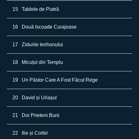
15
Tablele de Piatră
16
Două Iscoade Curajoase
17
Zidurile Ierihonului
18
Micuțul din Templu
19
Un Păstor Care A Fost Făcut Rege
20
David și Uriașul
21
Doi Prieteni Buni
22
Ilie și Corbii