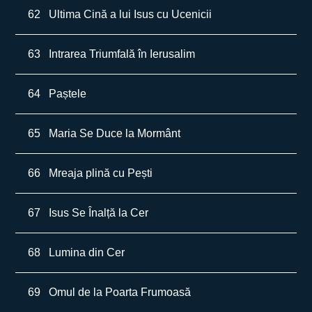
62
Ultima Cină a lui Isus cu Ucenicii
63
Intrarea Triumfală în Ierusalim
64
Paștele
65
Maria Se Duce la Mormânt
66
Mreaja plină cu Pești
67
Isus Se Înalță la Cer
68
Lumina din Cer
69
Omul de la Poarta Frumoasă