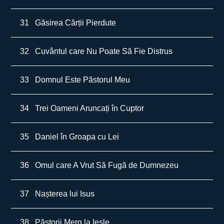
31
Găsirea Cărții Pierdute
32
Cuvântul care Nu Poate Să Fie Distrus
33
Domnul Este Păstorul Meu
34
Trei Oameni Aruncați în Cuptor
35
Daniel în Groapa cu Lei
36
Omul care A Vrut Să Fugă de Dumnezeu
37
Nașterea lui Isus
38
Păstorii Merg la Iesle