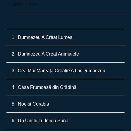
LESSON PDF
1
Dumnezeu A Creat Lumea
2
Dumnezeu A Creat Animalele
3
Cea Mai Măreață Creație A Lui Dumnezeu
4
Casa Frumoasă din Grădină
5
Noe și Corabia
6
Un Unchi cu Inimă Bună