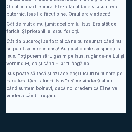
Omul nu mai tremura. El s-a făcut bine şi acum era
puternic. Isus l-a făcut bine. Omul era vindecat!
Cât de mult a mulţumit acel om lui Isus! Era atât de
fericit! Şi prietenii lui erau fericiţi.
Cât de bucuroşi au fost ei că nu au renunţat când nu
au putut să intre în casă! Au găsit o cale să ajungă la
Isus. Toţi putem să-L găsim pe Isus, rugându-ne Lui şi
vorbindu-I, ca şi când El ar fi lângă noi.
Isus poate să facă şi azi aceleaşi lucruri minunate pe
care le-a făcut atunci. Isus încă ne vindecă atunci
când suntem bolnavi, dacă noi credem că El ne va
vindeca când Îl rugăm.