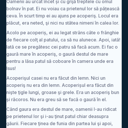
Oamenii au urcat încet și cu grijă treptele cu omul
bolnav în pat. Ei nu voiau ca prietenul lor să pățească
ceva. În scurt timp ei au ajuns pe acoperiş. Locul era
plăcut, era neted, şi nici nu stătea nimeni în calea lor.
Acolo pe acoperiș, ei au legat strâns câte o frânghie
de fiecare colţ al patului, ca să nu alunece. Apoi, iată!
Iată ce se pregătesc cei patru să facă acum. Ei fac o
gaură mare în acoperiş, o gaură destul de mare
pentru a lăsa patul să coboare în camera unde era
Isus!
Acoperişul casei nu era făcut din lemn. Nici un
acoperiş nu era din lemn. Acoperișul era făcut din
nişte ţigle lungi, groase şi grele. Era un acoperiş bun
și răcoros. Nu era greu să se facă o gaură în el.
Când gaura era destul de mare, oamenii l-au ridicat
pe prietenul lor şi i-au ţinut patul chiar deasupra
găurii. Fiecare ţinea de funia din partea lui şi apoi,