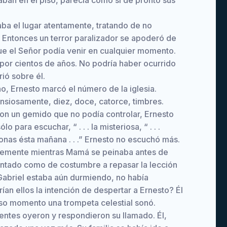
aban en el piso, parecía como si de pronto sus
aba el lugar atentamente, tratando de no
 Entonces un terror paralizador se apoderó de
que el Señor podía venir en cualquier momento.
por cientos de años. No podría haber ocurrido
ió sobre él.
no, Ernesto marcó el número de la iglesia.
ansiosamente, diez, doce, catorce, timbres.
Con un gemido que no podía controlar, Ernesto
o para escuchar, “ . . . la misteriosa, “ . . .
onas ésta mañana . . .” Ernesto no escuchó más.
blemente mientras Mamá se peinaba antes de
ntado como de costumbre a repasar la lección
 Gabriel estaba aún durmiendo, no había
ían ellos la intención de despertar a Ernesto? Él
iso momento una trompeta celestial sonó.
entes oyeron y respondieron su llamado. Él,