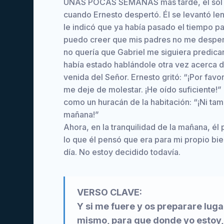
UNAS POCAS SEMANAS más tarde, el sol bri
cuando Ernesto despertó. Él se levantó len
le indicó que ya había pasado el tiempo pa
puedo creer que mis padres no me despert
no quería que Gabriel me siguiera predican
había estado hablándole otra vez acerca d
venida del Señor. Ernesto gritó: “¡Por favo
me deje de molestar. ¡He oído suficiente!
como un huracán de la habitación: “¡Ni ta
mañana!”
Ahora, en la tranquilidad de la mañana, él 
lo que él pensó que era para mi propio bien.
día. No estoy decidido todavía.
VERSO CLAVE:
Y si me fuere y os preparare luga
mismo, para que donde yo estoy,