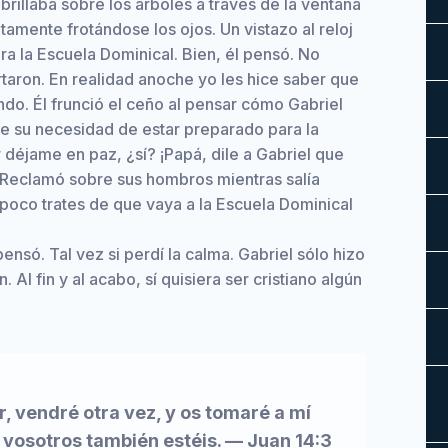
llaba sobre los árboles a través de la ventana
tamente frotándose los ojos. Un vistazo al reloj
ra la Escuela Dominical. Bien, él pensó. No
aron. En realidad anoche yo les hice saber que
do. Él frunció el ceño al pensar cómo Gabriel
e su necesidad de estar preparado para la
r déjame en paz, ¿sí? ¡Papá, dile a Gabriel que
” Reclamó sobre sus hombros mientras salía
mpoco trates de que vaya a la Escuela Dominical
pensó. Tal vez si perdí la calma. Gabriel sólo hizo
 Al fin y al acabo, sí quisiera ser cristiano algún
r, vendré otra vez, y os tomaré a mí
 vosotros también estéis. — Juan 14:3