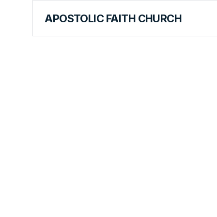
APOSTOLIC FAITH CHURCH
FOREIGN LANGUAGES
Capítulo Ci
Rapto