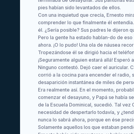
terminaba de desayunar. Sus pantuflas est
pies habían sido levantados de ellos.
Con una inquietud que crecía, Ernesto mir
comprender lo que finalmente él entendía.
él. ¿Sería posible? Sus padres le dijeron 
Pero la gente ha estado hablan-do de eso 
ahora. ¡O lo pudo! Una ola de náusea recorr
Tropezándose él se dirigió hacia el teléfo
¡Seguramente alguien estará allá! Esperó 
Ninguno contestó. Dejó caer el auricular. 
corrió a la cocina para encender el radio, sól
desaparición instantánea de miles de pers
Era realmente así. En el momento, proba
comenzar el desayuno, y Papá se había se
de la Escuela Dominical, sucedió. Tal vez
necesidad de despertarlo todavía, y ¿tendr
nunca lo sabrá ahora, porque en ése prec
Solamente aquellos los que estaban pendi