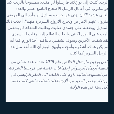
الرب. كتبتُ إلى بورتلاند فأرسلوا لي منديلا ممسوحا بالزيت كما
هو مكتوب في أعمال الرسل الأصحاح التاسع عشر والعدد
الثاني عشر: "كان يؤتى عن جسده بمناديل او مآزر الى المرضى
فتزول عنهم الامراض وتخرج الارواح الشريرة منهم". أخذت ذلك
المنديل ,وضعته على جسدي صليت وطلبت الشفاء. لم يشفني
الرب على الفور, لكنني واصلت التطلع إليه وقلت له: سيدي
لقد شفيت الآخرين وسوف تشفيني بالتأكيد. أخذَ الورم كما أنه
لم يكن هناك. أشكره وأمجٍده وأبتهج اليوم أن الله أنقذ مثل هذا
الرجل الشرير كما كنت.
تلقى يوجين مارشال الخلاص عام 1915 عندما عقدَ عمال من
كنيسة ألإيمان الرسولي إجتماعات خاصة في فرجينيا الشرقية.
في السنوات التالية داوم على الكتابة الى المقر الرئيسي في
بورتلاند وحضر العديد من ألإجتماعات الخاصة التي كانت تعقد
كل سنة في هذه الولاية.