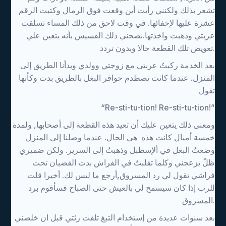
تشعر بذلك ولكنني رأيت أين وقعت فوق الرمال وكتبت الرقم
عشرة عليها لإخفائها. في وقت لاحق من ذلك المساء تسلقت
عربتي وذهبت واخذتها.نصحني ذلك القسيس بأنه يتعين علي
تعويض تلك القطعة حالا وبدون تردد.
بعد الخدمة ركبتُ عربتي مع زوجتي وولدي وبدأنا الطريق إلى
المنزل. عندما كانت تصطدم حوافر البغل بالطريق بدت وكأنها
تقول
“Re-sti-tu-tion! Re-sti-tu-tion!”
ومعنى ذلك يتعين عليك أن تعيد هذه القطعة إلى أصحابها, ولمدة
خمسة أميال كانت هذه هي الحال. عندما وصلنا إلى المنزل
وضعتُ البغل في ألإسطبل وذهبتُ إلى السرير. ولكن ضميري
ظلً يزعجني وكلما تقلبتُ في الفراش بدت القضبان تحت
فراشي تقول لي رد المسروق,أرجع ما ليس لك. أخيرا قلت
للرب إذا كان سيسمح لي بالعيش حتى الصباح فسأقوم برد
المسروق.
بعد سنوات عديدة من إستخدام التبغ تلفت رئتي قبل ان خلصني