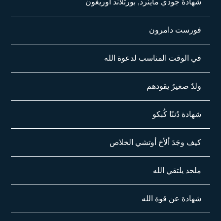
شهادة جودي ماينرد, بورتلاند أوريغون
فورست دامرون
في الوقت المناسب لدعوة الله
ولدٌ صغيرٌ يقودهم
شهادة دُننًا كُبكو
كيف وجَدَ ألأخ أوتشي الخلاص
ملحد يلتقي الله
شهادة عن قوة الله