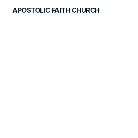
APOSTOLIC FAITH CHURCH
FOREIGN LANGUAGES
السًكًير وزارع التبغ يجد
الخلاص
شهادات