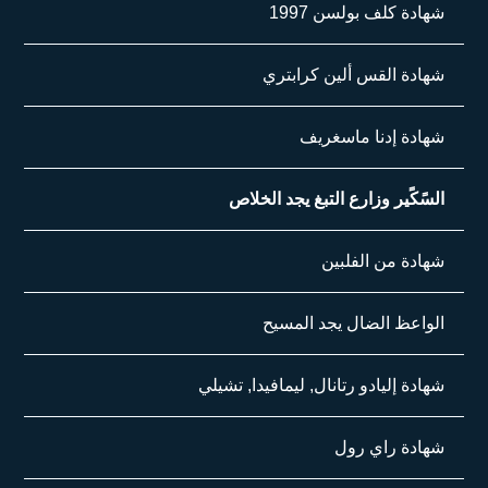
1997 شهادة كلف بولسن
شهادة القس ألين كرابتري
شهادة إدنا ماسغريف
السًكًير وزارع التبغ يجد الخلاص
شهادة من الفلبين
الواعظ الضال يجد المسيح
شهادة إليادو رتانال, ليمافيدا, تشيلي
شهادة راي رول