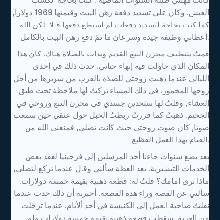
كانت مهنتي طيلة السنوات الماضية . كنت بحاجة لكسب
العيش. وكان علي تسديد دفعة رهن البيت وقيمتها 1969 دولارا,
كما كنت بحاجة لتسديد دفعات لم استطع دفعها قبلا. لكن الله
أعطاني وظيفة جيدة وسرعان ما تمً دفع رهن البيت بالكامل.
قمتُ بتنظيف مخزن التبغ القديم وبدات بالصلاة هناك. كان هذا
المكان الذي حاولت فيه إنهاء حياتي. حدثَ ذلك في إحدى
الليالي عندما ذهبت زوجتي للصلاة بالقرب من سريرها من أجل
زوجها المخمور. في ذلك المساء تركتُ لها ملاحظة تحت طبق
العشاء, وقلتُ لها ستجدين جسدي في مخزن التبغ وروحي في
الجحيم. ذهبتُ كما قررتُ ربطتُ الحبل حول عنقي حين سمعت
صوتا, كان صوت زوجتي حيث كانت تصلي, فمنعني الله من
القيام بهذا العمل الفظيع.
بعد بضع سنوات جاءنا أحد المرسلين إلى فرجينيا لعقد بعض
الخدمات التبشيرية. بعد العظة سألني وقال عندما تركع لتصلي,
ماذا ترى امامك؟ قلتُ له: قطعة ذهبية بقيمة خمسة دولارات.
سألني عن القصة وراء هذه القطعة. أخبرته أن ذلك حدث عندما
نقلتُ صاحبة العمل إلى الكنيسة في أحد ألأيام. عندما ترجًلت
من العربة, سقطت قطعة ذهبية بقيمة خمسة دولارات ولم