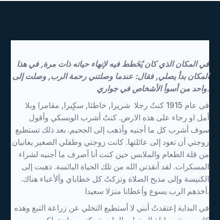
في المكان الذي كان يُخَطط فيه لإنهاء حياته ذات مرة, في هذا
المكان بدأ يصلي, فقال: عندما وصلتني رحمة الرب, وصلت إلى
واحد من أسوأ الأشخاص في جواري.
في عام 1915 كنتُ رجلا شريرا, خاطئا, سكٍيرا, مقامرا وبلا
أمل او رجاء على هذه الارض. كنتُ أشرب الويسكي وأقول
سوف أشرب كل ما أجنيه وأذهب إلى الجحيم. بعد ذلك تستطيع
زوجتي أن تعود إلى عائلتها. كانت زوجتي وطفلي الصغير يعانيان
من قلة الطعام والملابس حين كنت أنا أصرف ما أجنيه لشراء
المسكرات. لقد أنقذني الله من تلك الحياة البائسة. ذهبت إلى
الكنيسة وإلى مذبح الصلاة وتركتُ كل خطاياي وألأعباء هناك.
أخذهم الرب يسوع وأعطانا منزلا سعيدا.
في البداية إعتقدتُ أنني لا أستطيع التخلي عن زراعة التبغ وهذه