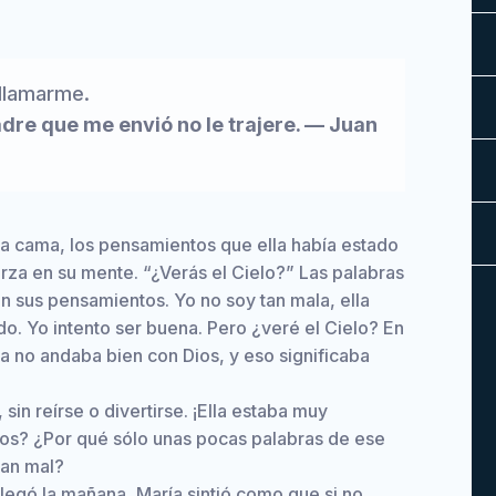
 llamarme.
adre que me envió no le trajere. — Juan
a cama, los pensamientos que ella había estado
rza en su mente. “¿Verás el Cielo?” Las palabras
n sus pensamientos. Yo no soy tan mala, ella
o. Yo intento ser buena. Pero ¿veré el Cielo? En
lla no andaba bien con Dios, y eso significaba
sin reírse o divertirse. ¡Ella estaba muy
os? ¿Por qué sólo unas pocas palabras de ese
tan mal?
legó la mañana, María sintió como que si no