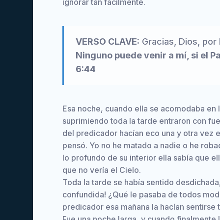
ignorar tan fácilmente.
VERSO CLAVE:
Gracias, Dios, por
Ninguno puede venir a mí, si el P
6:44
Esa noche, cuando ella se acomodaba en l
suprimiendo toda la tarde entraron con fue
del predicador hacían eco una y otra vez e
pensó. Yo no he matado a nadie o he robad
lo profundo de su interior ella sabía que e
que no vería el Cielo.
Toda la tarde se había sentido desdichada, 
confundida! ¿Qué le pasaba de todos mod
predicador esa mañana la hacían sentirse 
Fue una noche larga, y cuando finalmente l