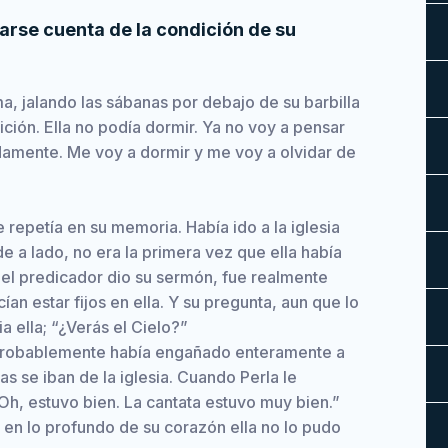
arse cuenta de la condición de su
 jalando las sábanas por debajo de su barbilla
ción. Ella no podía dormir. Ya no voy a pensar
damente. Me voy a dormir y me voy a olvidar de
 repetía en su memoria. Había ido a la iglesia
de a lado, no era la primera vez que ella había
 el predicador dio su sermón, fue realmente
ecían estar fijos en ella. Y su pregunta, aun que lo
a ella; “¿Verás el Cielo?”
a probablemente había engañado enteramente a
s se iban de la iglesia. Cuando Perla le
 “Oh, estuvo bien. La cantata estuvo muy bien.”
o en lo profundo de su corazón ella no lo pudo