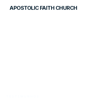
APOSTOLIC FAITH CHURCH
FOREIGN LANGUAGES
Um Marinheiro
Encontra Salvação
TESTEMUNHOS