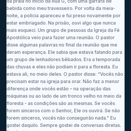
da praia no início da Rua G, com uma garrafa de
bebida como meu travesseiro. Por volta da meia-
noite, a polícia apareceu e fui preso novamente por
estar embriagado. Na prisão, ouvi algo que nunca
mais esqueci. Um grupo de pessoas da Igreja da Fé
Apostólica veio para fazer uma reunião. O pastor
disse algumas palavras no final da reunião que me
deram esperança. Ele sabia que estava falando para
um grupo de lenhadores bêbados. Era a temporada
das chuvas e eles não podiam ir para a floresta. Eu
estava ali, no meio deles. O pastor disse: “Vocês não
precisam estar na igreja para orar. Não faz a menor
diferença onde vocês estão – na operação das
máquinas ou ao lado de um tronco velho no meio da
floresta - as condições são as mesmas. Se vocês
forem sinceros com o Senhor, Ele os ouvirá. Se não
forem sinceros, vocês não conseguirão nada.” Eu
gostei daquilo. Sempre gostei de conversas diretas.