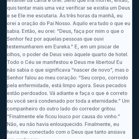
levantei da cama e orei. Senti que iria morrer, então,
quis tentar mais uma vez verificar se existia um Deus
e se Ele me escutaria. Às três horas da manhã, eu
orei a oração do Pai Nosso. Aquilo era tudo o que eu
sabia. Então, eu orei: “Deus, faça por mim o que o
Senhor fez por aquelas pessoas que ouvi
testemunharem em Eureka.” E, em um piscar de
olhos, o poder de Deus veio àquele quarto de hotel.
Todo o Céu se manifestou e Deus me libertou! Eu
não sabia o que significava “nascer de novo”, mas o
Senhor falou ao meu coração: “Seu corpo, corroido
pela enfermidade, está limpo agora. Seus pecados
estão perdoados. Vá adiante e faça o que é correto
ou você será condenado por toda a eternidade.” Um
companheiro do outro lado do corredor gritou:
“Finalmente ele ficou louco por causa do vinho.”
Não, eu não havia enlouquecido. Finalmente, eu
havia me conectado com o Deus que tanto ansiava