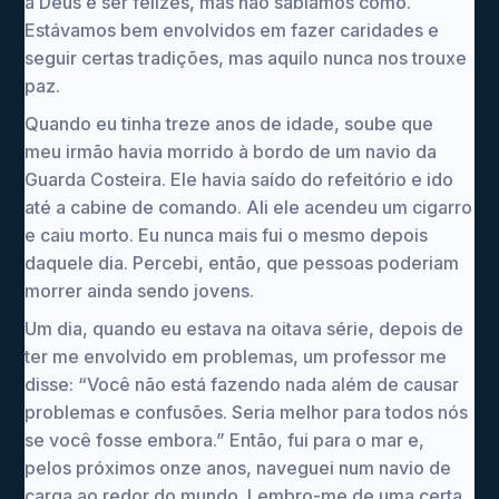
a Deus e ser felizes, mas não sabíamos como.
Estávamos bem envolvidos em fazer caridades e
seguir certas tradições, mas aquilo nunca nos trouxe
paz.
Quando eu tinha treze anos de idade, soube que
meu irmão havia morrido à bordo de um navio da
Guarda Costeira. Ele havia saído do refeitório e ido
até a cabine de comando. Ali ele acendeu um cigarro
e caiu morto. Eu nunca mais fui o mesmo depois
daquele dia. Percebi, então, que pessoas poderiam
morrer ainda sendo jovens.
Um dia, quando eu estava na oitava série, depois de
ter me envolvido em problemas, um professor me
disse: “Você não está fazendo nada além de causar
problemas e confusões. Seria melhor para todos nós
se você fosse embora.” Então, fui para o mar e,
pelos próximos onze anos, naveguei num navio de
carga ao redor do mundo. Lembro-me de uma certa