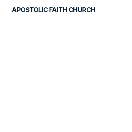
APOSTOLIC FAITH CHURCH
FOREIGN LANGUAGES
Le Salut
ARTICLES