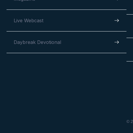
Live Webcast
Daybreak Devotional
© 2