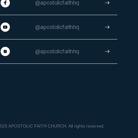
@apostolicfaithhq
@apostolicfaithhq
@apostolicfaithhq
025 APOSTOLIC FAITH CHURCH. All rights reserved.