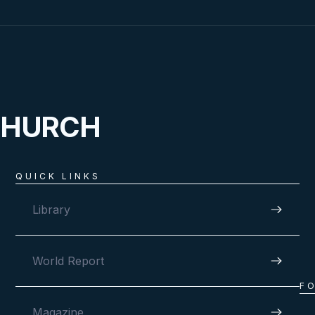
CHURCH
QUICK LINKS
Library
World Report
F
Magazine